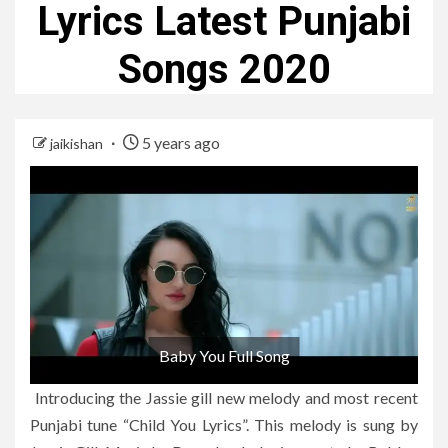
Lyrics Latest Punjabi
Songs 2020
5 years ago
jaikishan
Baby You Full Song
Introducing the Jassie gill new melody and most recent
Punjabi tune “Child You Lyrics”. This melody is sung by